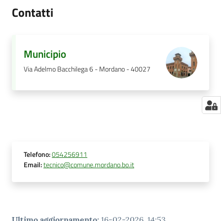
Contatti
Municipio
Via Adelmo Bacchilega 6 - Mordano - 40027
Telefono
:
054256911
Email
:
tecnico@comune.mordano.bo.it
Ultimo aggiornamento
:
16-02-2026, 14:53