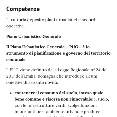
Competenze
Istruttoria deposito piani urbanistici e accordi
operativi.
PNRR
Piano Urbanistico Generale
Servizi
Il Piano Urbanistico Generale – PUG – è lo
on-
strumento di pianificazione e governo del territorio
line
comunale
.
Tutti
Il PUG viene definito dalla Legge Regionale n° 24 del
gli
2017 dell’Emilia-Romagna che introduce alcuni
argomenti
obiettivi di assoluta novità:
contenere il consumo del suolo, inteso quale
bene comune e risorsa non rinnovabile
; il suolo,
Seguici
con le infrastrutture verdi, svolge funzioni
su
importanti per l’ambiente urbano e produce i