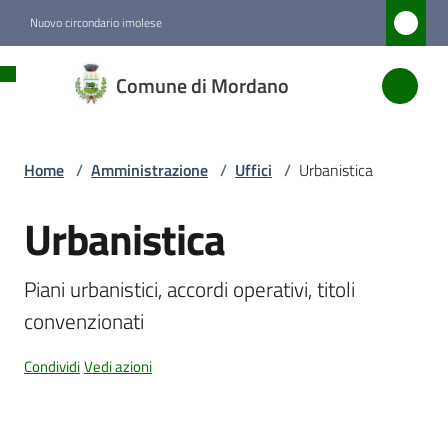
Vai al contenuto
Vai alla navigazione
Vai al footer
Nuovo circondario imolese
Comune
Comune di Mordano
di
Mordano
Home
/
Amministrazione
/
Uffici
/
Urbanistica
Amministrazione
Urbanistica
Salta al contenuto
Menu selezionato
Piani urbanistici, accordi operativi, titoli 
Novità
convenzionati
Servizi
Condividi
Vedi azioni
Vivere
Mordano