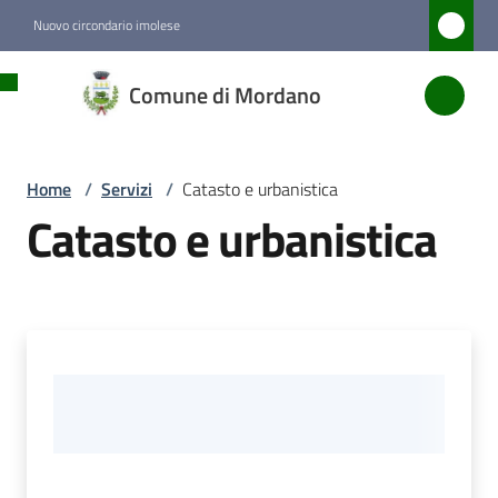
Vai al contenuto
Vai alla navigazione
Vai al footer
Nuovo circondario imolese
Comune
Comune di Mordano
di
Mordano
Home
/
Servizi
/
Catasto e urbanistica
Catasto e urbanistica
Amministrazione
Novità
Servizi
Menu selezionato
Vivere
Mordano