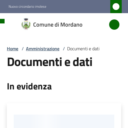
Vai al contenuto
Vai alla navigazione
Vai al footer
Nuovo circondario imolese
Comune
Comune di Mordano
di
Mordano
Home
/
Amministrazione
/
Documenti e dati
Documenti e dati
Amministrazione
Menu selezionato
In evidenza
Novità
Servizi
Vivere
Mordano