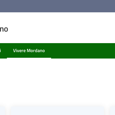
ano
i
Vivere Mordano
Menu selezionato