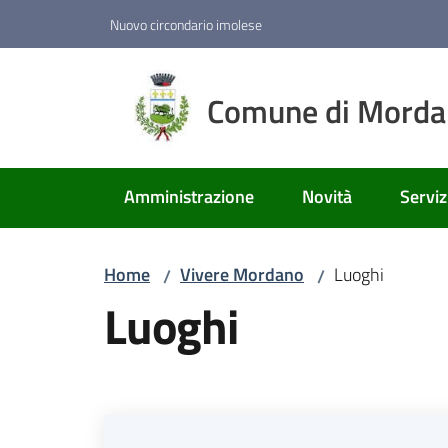
Vai al contenuto
Vai alla navigazione
Vai al footer
Nuovo circondario imolese
Comune di Mord
Amministrazione
Novità
Serviz
Home
Vivere Mordano
Luoghi
/
/
Luoghi