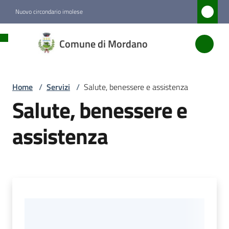
Vai al contenuto
Vai alla navigazione
Vai al footer
Nuovo circondario imolese
Comune
Comune di Mordano
di
Mordano
Home
/
Servizi
/
Salute, benessere e assistenza
Salute, benessere e
Amministrazione
assistenza
Novità
Servizi
Menu selezionato
Vivere
Mordano