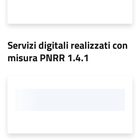
PNRR
Servizi digitali realizzati con
Servizi
misura PNRR 1.4.1
on-
line
Menu selezionato
Tutti
gli
argomenti
Menu selezionato
Seguici