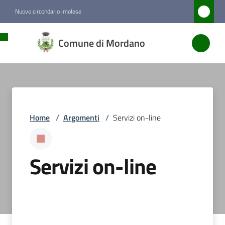
Vai al contenuto
Vai alla navigazione
Vai al footer
Nuovo circondario imolese
Comune
Comune di Mordano
di
Mordano
Amministrazione
Home
/
Argomenti
/
Servizi on-line
Novità
Servizi on-line
Servizi
Menu selezionato
Vivere
Mordano