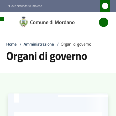
Vai al contenuto
Vai alla navigazione
Vai al footer
Nuovo circondario imolese
Comune
Comune di Mordano
di
Mordano
Home
/
Amministrazione
/
Organi di governo
Organi di governo
Amministrazione
Menu selezionato
Novità
Servizi
Vivere
Mordano