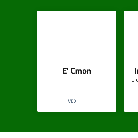
E' Cmon
pr
VEDI