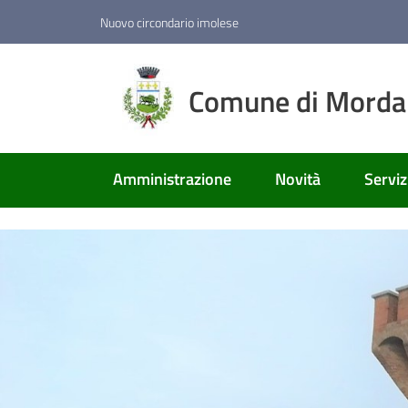
Vai al contenuto
Vai alla navigazione
Vai al footer
Nuovo circondario imolese
Comune di Mord
Amministrazione
Novità
Serviz
Home Page