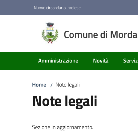
Vai al contenuto
Vai alla navigazione
Vai al footer
Nuovo circondario imolese
Comune di Mord
Amministrazione
Novità
Serviz
Home
Note legali
/
Note legali
Sezione in aggiornamento.