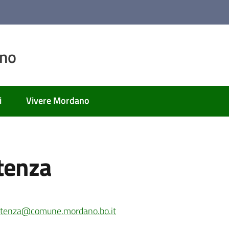
ano
i
Vivere Mordano
stenza
stenza@comune.mordano.bo.it