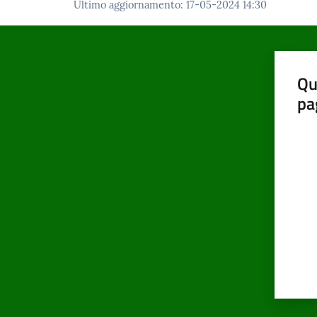
Ultimo aggiornamento
:
17-05-2024 14:30
Qu
pa
Valut