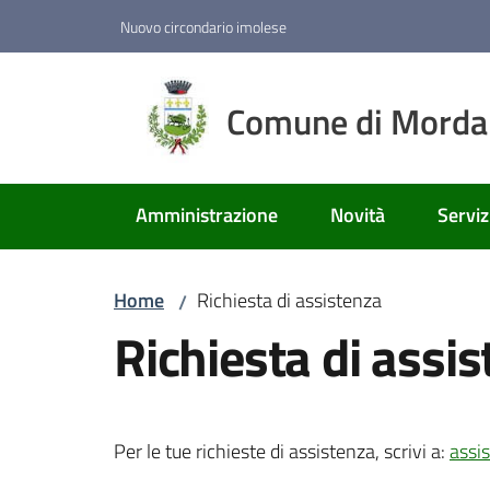
Vai al contenuto
Vai alla navigazione
Vai al footer
Nuovo circondario imolese
Comune di Mord
Amministrazione
Novità
Serviz
Home
Richiesta di assistenza
/
Richiesta di assi
Per le tue richieste di assistenza, scrivi a:
assi