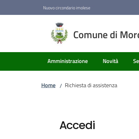
Vai al contenuto
Vai alla navigazione
Vai al footer
Nuovo circondario imolese
Comune di Mor
Amministrazione
Novità
Se
Home
Richiesta di assistenza
/
Accedi