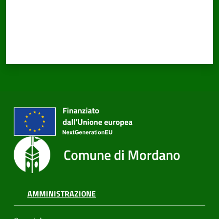
PNRR
Servizi
on-
line
Tutti
gli
Comune di Mordano
argomenti
AMMINISTRAZIONE
Seguici
su