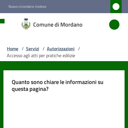
Vai al contenuto
Vai alla navigazione
Vai al footer
Nuovo circondario imolese
Comune
Comune di Mordano
di
Mordano
Home
/
Servizi
/
Autorizzazioni
/
Accesso agli atti per pratiche edilizie
Amministrazione
Novità
Quanto sono chiare le informazioni su
questa pagina?
Servizi
Menu selezionato
Valuta da 1 a 5 stelle
Vivere
Mordano