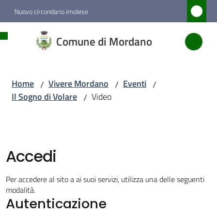
Vai al contenuto
Vai alla navigazione
Vai al footer
Nuovo circondario imolese
Comune
Comune di Mordano
di
Mordano
Home
Vivere Mordano
Eventi
/
/
/
Il Sogno di Volare
Video
/
Amministrazione
Novità
Accedi
Servizi
Per accedere al sito a ai suoi servizi, utilizza una delle seguenti
Vivere
modalità.
Autenticazione
Mordano
Menu selezionato