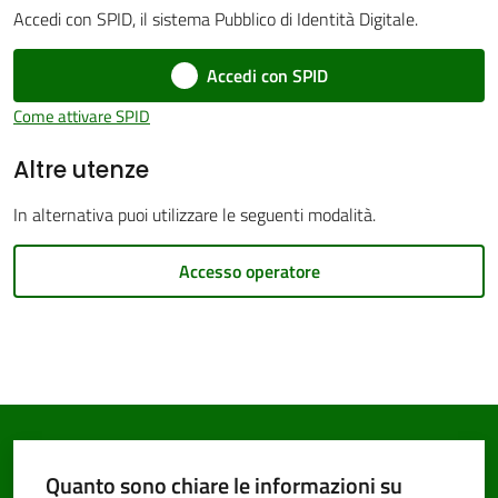
Accedi con SPID, il sistema Pubblico di Identità Digitale.
Accedi con SPID
Come attivare SPID
PNRR
Altre utenze
Servizi
In alternativa puoi utilizzare le seguenti modalità.
on-
line
Accesso operatore
Tutti
gli
argomenti
Quanto sono chiare le informazioni su
Seguici