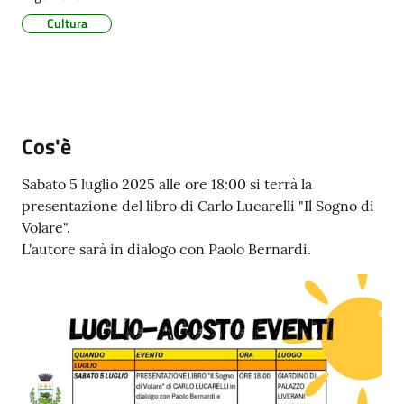
Cultura
PNRR
Cos'è
Servizi
on-
Sabato 5 luglio 2025 alle ore 18:00 si terrà la
line
presentazione del libro di Carlo Lucarelli "Il Sogno di
Volare".
Tutti
L'autore sarà in dialogo con Paolo Bernardi.
gli
argomenti
Seguici
su