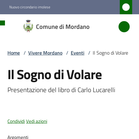
Vai al contenuto
Vai alla navigazione
Vai al footer
Nuovo circondario imolese
Comune
Comune di Mordano
di
Mordano
Home
/
Vivere Mordano
/
Eventi
/
Il Sogno di Volare
Amministrazione
Il Sogno di Volare
Salta al contenuto
Novità
Presentazione del libro di Carlo Lucarelli
Servizi
Vivere
Condividi
Vedi azioni
Mordano
Menu selezionato
Argomenti