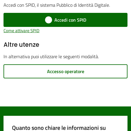
Accedi con SPID, il sistema Pubblico di Identità Digitale.
Accedi con SPID
Come attivare SPID
PNRR
Altre utenze
Servizi
In alternativa puoi utilizzare le seguenti modalità.
on-
line
Accesso operatore
Tutti
gli
argomenti
Quanto sono chiare le informazioni su
Seguici