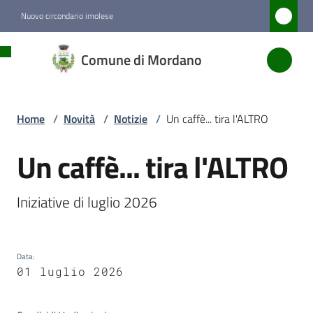
Vai al contenuto
Vai alla navigazione
Vai al footer
Nuovo circondario imolese
Comune
Comune di Mordano
di
Mordano
Home
/
Novità
/
Notizie
/
Un caffè... tira l'ALTRO
Amministrazione
Un caffè... tira l'ALTRO
Salta al contenuto
Novità
Iniziative di luglio 2026
Menu selezionato
Servizi
Data
:
01 luglio 2026
Vivere
Mordano