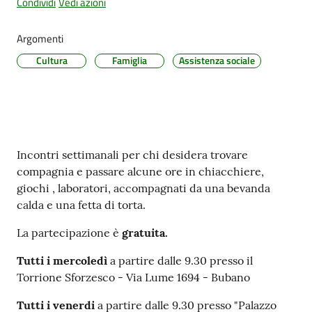
Condividi
Vedi azioni
Argomenti
Cultura
Famiglia
Assistenza sociale
PNRR
Servizi
on-
line
Contenuto
Incontri settimanali per chi desidera trovare
compagnia e passare alcune ore in chiacchiere,
Tutti
giochi , laboratori, accompagnati da una bevanda
gli
calda e una fetta di torta.
argomenti
La partecipazione è
gratuita.
Tutti i mercoledì
a partire dalle 9.30 presso il
Seguici
Torrione Sforzesco - Via Lume 1694 - Bubano
su
Tutti i venerdi
a partire dalle 9.30 presso "Palazzo