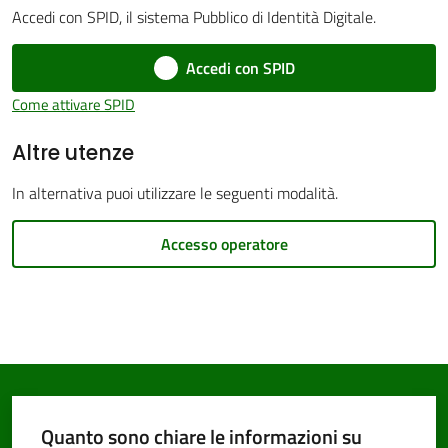
Accedi con SPID, il sistema Pubblico di Identità Digitale.
Accedi con SPID
Come attivare SPID
PNRR
Altre utenze
Servizi
In alternativa puoi utilizzare le seguenti modalità.
on-
line
Accesso operatore
Tutti
gli
argomenti
Quanto sono chiare le informazioni su
Seguici