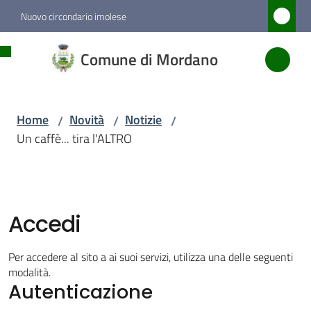
Vai al contenuto
Vai alla navigazione
Vai al footer
Nuovo circondario imolese
Comune
Comune di Mordano
di
Mordano
Home
Novità
Notizie
/
/
/
Un caffè... tira l'ALTRO
Amministrazione
Novità
Menu selezionato
Accedi
Servizi
Per accedere al sito a ai suoi servizi, utilizza una delle seguenti
modalità.
Autenticazione
Vivere
Mordano