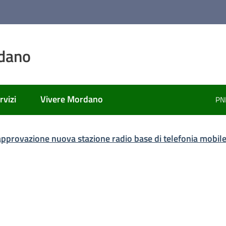
dano
rvizi
Vivere Mordano
PN
ato
 approvazione nuova stazione radio base di telefonia mobil