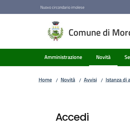
Vai al contenuto
Vai alla navigazione
Vai al footer
Nuovo circondario imolese
Comune di Mor
Amministrazione
Novità
Se
Menu selezion
Home
Novità
Avvisi
Istanza di
/
/
/
Accedi