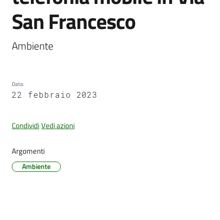
San Francesco
Ambiente
PNRR
Servizi
Data
:
on-
22 febbraio 2023
line
Condividi
Vedi azioni
Tutti
gli
Argomenti
argomenti
Ambiente
Seguici
su