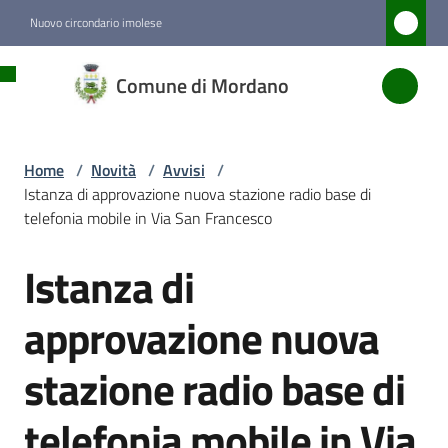
Vai al contenuto
Vai alla navigazione
Vai al footer
Nuovo circondario imolese
Comune
Comune di Mordano
di
Mordano
Home
/
Novità
/
Avvisi
/
Istanza di approvazione nuova stazione radio base di
Amministrazione
telefonia mobile in Via San Francesco
Istanza di
Novità
Salta al contenuto
Menu selezionato
approvazione nuova
Servizi
stazione radio base di
Vivere
telefonia mobile in Via
Mordano