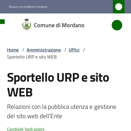
Vai al contenuto
Vai alla navigazione
Vai al footer
Nuovo circondario imolese
Comune
Comune di Mordano
di
Mordano
Home
/
Amministrazione
/
Uffici
/
Sportello URP e sito WEB
Amministrazione
Menu selezionato
Sportello URP e sito
Salta al contenuto
Novità
WEB
Servizi
Relazioni con la pubblica utenza e gestione 
del sito web dell’Ente
Vivere
Mordano
Condividi
Vedi azioni