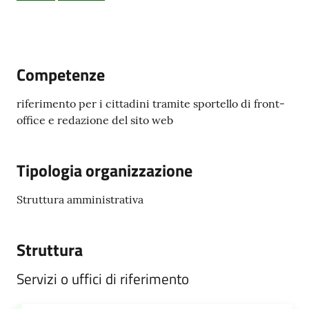
Competenze
PNRR
riferimento per i cittadini tramite sportello di front-
Servizi
office e redazione del sito web
on-
line
Tipologia organizzazione
Tutti
gli
Struttura amministrativa
argomenti
Struttura
Seguici
Servizi o uffici di riferimento
su