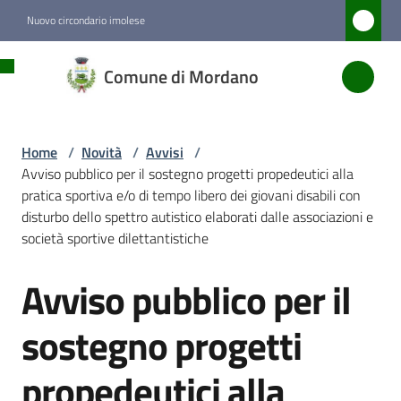
Vai al contenuto
Vai alla navigazione
Vai al footer
Nuovo circondario imolese
Comune
Comune di Mordano
di
Mordano
Home
/
Novità
/
Avvisi
/
Avviso pubblico per il sostegno progetti propedeutici alla
Amministrazione
pratica sportiva e/o di tempo libero dei giovani disabili con
disturbo dello spettro autistico elaborati dalle associazioni e
società sportive dilettantistiche
Novità
Menu selezionato
Avviso pubblico per il
Salta al contenuto
Servizi
sostegno progetti
Vivere
propedeutici alla
Mordano