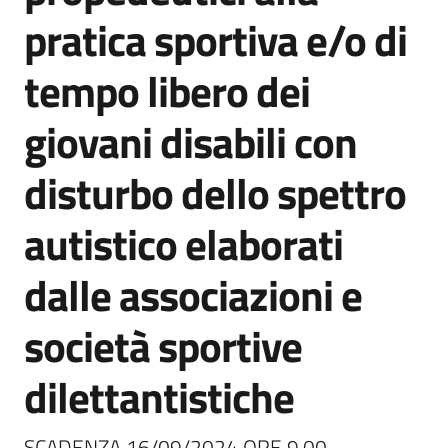
pratica sportiva e/o di
tempo libero dei
PNRR
giovani disabili con
Servizi
disturbo dello spettro
on-
line
autistico elaborati
Tutti
dalle associazioni e
gli
argomenti
società sportive
dilettantistiche
Seguici
su
SCADENZA 16/09/2024 ORE 9.00