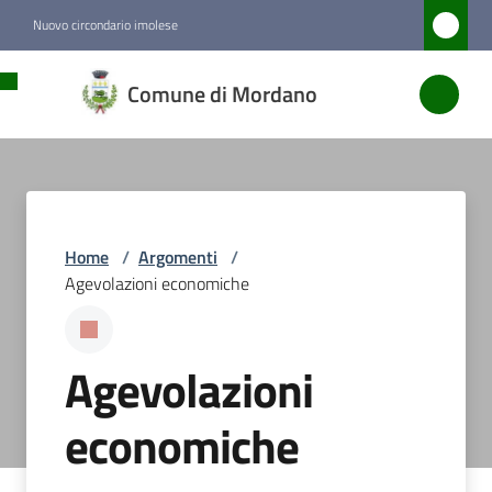
Vai al contenuto
Vai alla navigazione
Vai al footer
Nuovo circondario imolese
Comune
Comune di Mordano
di
Mordano
Amministrazione
Home
/
Argomenti
/
Agevolazioni economiche
Novità
Servizi
Agevolazioni
Vivere
economiche
Mordano