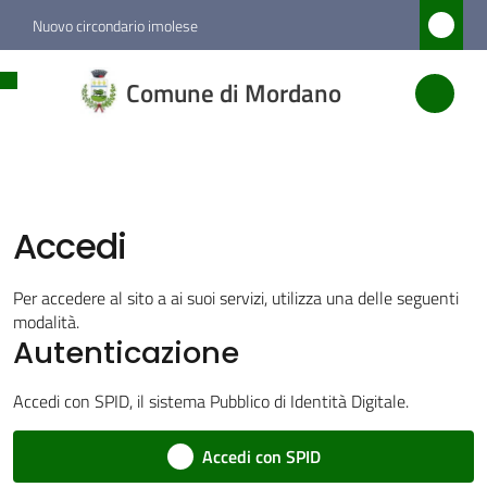
Vai al contenuto
Vai alla navigazione
Vai al footer
Nuovo circondario imolese
Comune
Comune di Mordano
di
Mordano
Accedi
Amministrazione
Novità
Per accedere al sito a ai suoi servizi, utilizza una delle seguenti
modalità.
Autenticazione
Servizi
Accedi con SPID, il sistema Pubblico di Identità Digitale.
Vivere
Mordano
Accedi con SPID