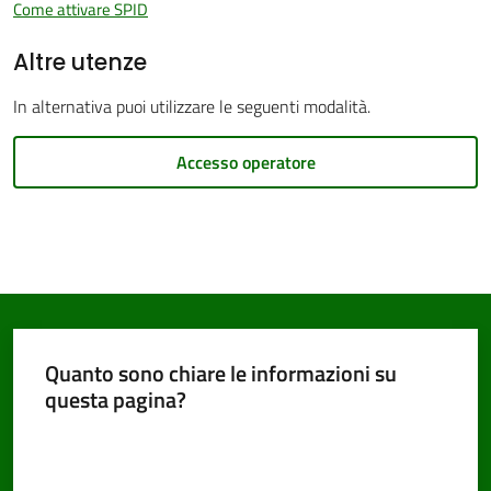
Come attivare SPID
Altre utenze
PNRR
In alternativa puoi utilizzare le seguenti modalità.
Accesso operatore
Servizi
on-
line
Tutti
gli
argomenti
Quanto sono chiare le informazioni su
Menu selezionato
questa pagina?
Valuta da 1 a 5 stelle
Seguici