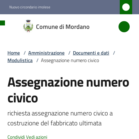
Vai al contenuto
Vai alla navigazione
Vai al footer
Nuovo circondario imolese
Comune
Comune di Mordano
di
Mordano
Home
/
Amministrazione
/
Documenti e dati
/
Modulistica
/
Assegnazione numero civico
Amministrazione
Menu selezionato
Assegnazione numero
Salta al contenuto
Novità
civico
Servizi
richiesta assegnazione numero civico a 
costruzione del fabbricato ultimata
Vivere
Mordano
Condividi
Vedi azioni