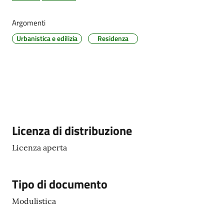
Argomenti
Urbanistica e edilizia
Residenza
PNRR
Servizi
on-
line
Descrizione
Licenza di distribuzione
Tutti
gli
Licenza aperta
argomenti
Tipo di documento
Seguici
Modulistica
su