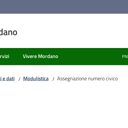
dano
rvizi
Vivere Mordano
PN
 e dati
Modulistica
Assegnazione numero civico
/
/