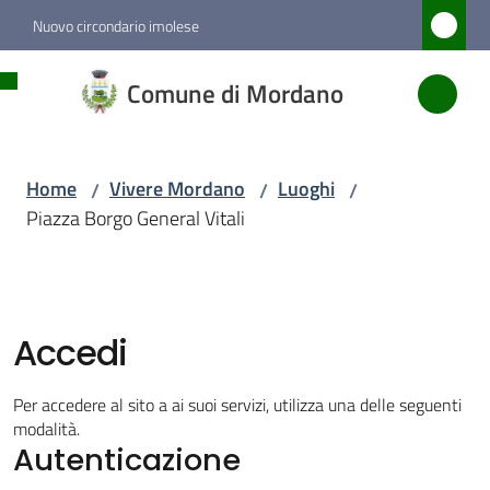
Vai al contenuto
Vai alla navigazione
Vai al footer
Nuovo circondario imolese
Comune
Comune di Mordano
di
Mordano
Home
Vivere Mordano
Luoghi
/
/
/
Piazza Borgo General Vitali
Amministrazione
Novità
Accedi
Servizi
Per accedere al sito a ai suoi servizi, utilizza una delle seguenti
Vivere
modalità.
Autenticazione
Mordano
Menu selezionato