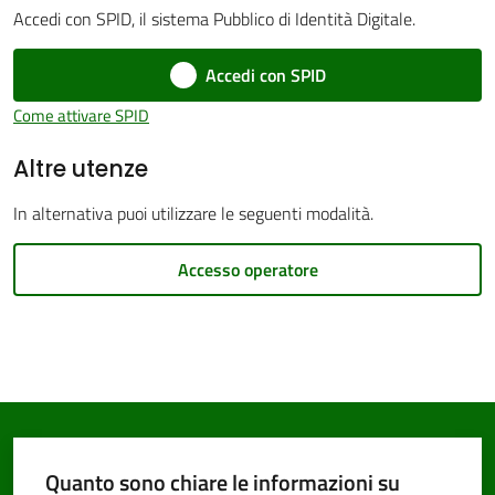
Accedi con SPID, il sistema Pubblico di Identità Digitale.
Accedi con SPID
Come attivare SPID
PNRR
Altre utenze
Servizi
In alternativa puoi utilizzare le seguenti modalità.
on-
line
Accesso operatore
Tutti
gli
argomenti
Quanto sono chiare le informazioni su
Seguici