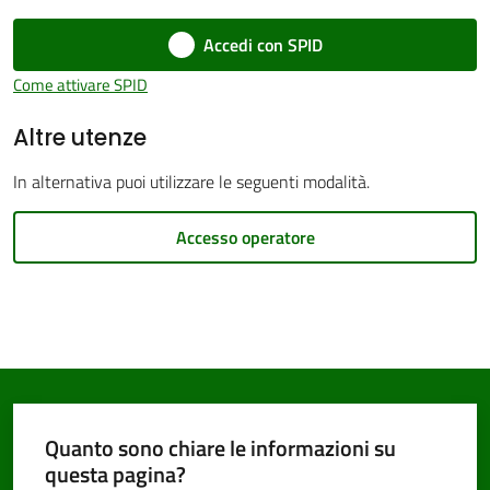
Accedi con SPID
Come attivare SPID
Altre utenze
PNRR
In alternativa puoi utilizzare le seguenti modalità.
Servizi
on-
Accesso operatore
line
Tutti
gli
argomenti
Quanto sono chiare le informazioni su
questa pagina?
Seguici