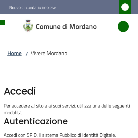
Vai al contenuto
Vai alla navigazione
Vai al footer
Nuovo circondario imolese
Comune
Comune di Mordano
di
Mordano
Home
Vivere Mordano
/
Amministrazione
Novità
Accedi
Servizi
Per accedere al sito a ai suoi servizi, utilizza una delle seguenti
modalità.
Autenticazione
Vivere
Mordano
Accedi con SPID, il sistema Pubblico di Identità Digitale.
Menu selezionato