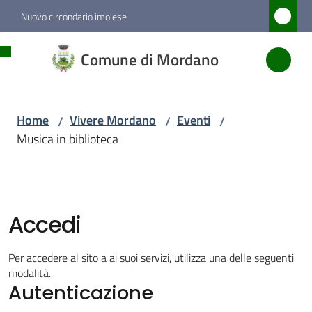
Vai al contenuto
Vai alla navigazione
Vai al footer
Nuovo circondario imolese
Comune
Comune di Mordano
di
Mordano
Home
Vivere Mordano
Eventi
/
/
/
Musica in biblioteca
Amministrazione
Novità
Accedi
Servizi
Per accedere al sito a ai suoi servizi, utilizza una delle seguenti
Vivere
modalità.
Autenticazione
Mordano
Menu selezionato