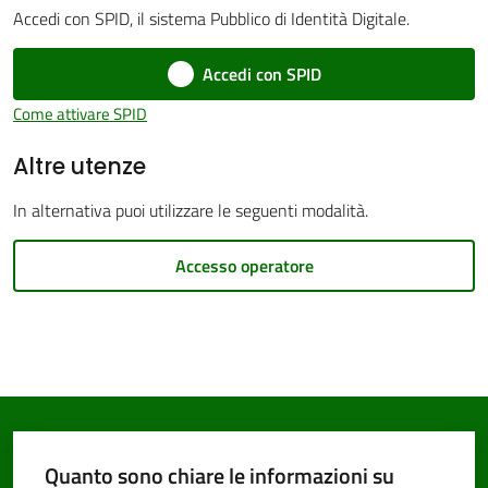
Accedi con SPID, il sistema Pubblico di Identità Digitale.
Accedi con SPID
Come attivare SPID
PNRR
Altre utenze
Servizi
In alternativa puoi utilizzare le seguenti modalità.
on-
line
Accesso operatore
Tutti
gli
argomenti
Quanto sono chiare le informazioni su
Seguici