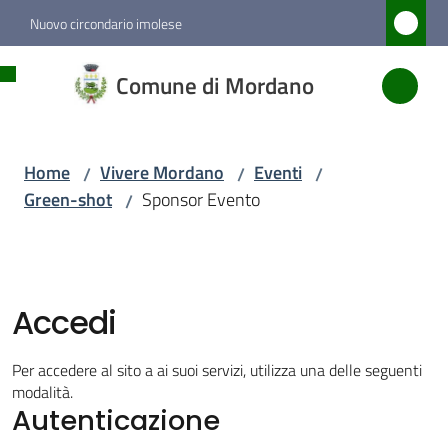
Vai al contenuto
Vai alla navigazione
Vai al footer
Nuovo circondario imolese
Comune
Comune di Mordano
di
Mordano
Home
Vivere Mordano
Eventi
/
/
/
Green-shot
Sponsor Evento
/
Amministrazione
Novità
Accedi
Servizi
Per accedere al sito a ai suoi servizi, utilizza una delle seguenti
Vivere
modalità.
Autenticazione
Mordano
Menu selezionato