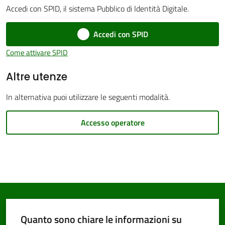
Accedi con SPID, il sistema Pubblico di Identità Digitale.
Accedi con SPID
Come attivare SPID
PNRR
Altre utenze
Servizi
In alternativa puoi utilizzare le seguenti modalità.
on-
line
Accesso operatore
Tutti
gli
argomenti
Quanto sono chiare le informazioni su
Seguici