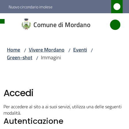
Vai al contenuto
Vai alla navigazione
Vai al footer
Nuovo circondario imolese
Comune
Comune di Mordano
di
Mordano
Home
Vivere Mordano
Eventi
/
/
/
Green-shot
Immagini
/
Amministrazione
Novità
Accedi
Servizi
Per accedere al sito a ai suoi servizi, utilizza una delle seguenti
Vivere
modalità.
Autenticazione
Mordano
Menu selezionato