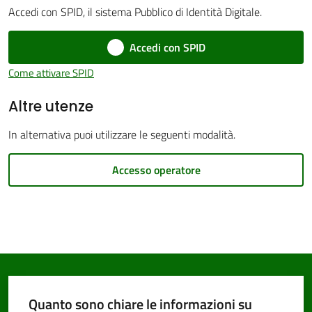
Accedi con SPID, il sistema Pubblico di Identità Digitale.
Accedi con SPID
Come attivare SPID
PNRR
Altre utenze
Servizi
In alternativa puoi utilizzare le seguenti modalità.
on-
line
Accesso operatore
Tutti
gli
argomenti
Quanto sono chiare le informazioni su
Seguici