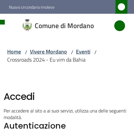
Vai al contenuto
Vai alla navigazione
Vai al footer
Nuovo circondario imolese
Comune
Comune di Mordano
di
Mordano
Home
Vivere Mordano
Eventi
/
/
/
Crossroads 2024 - Eu vim da Bahia
Amministrazione
Novità
Accedi
Servizi
Per accedere al sito a ai suoi servizi, utilizza una delle seguenti
Vivere
modalità.
Autenticazione
Mordano
Menu selezionato