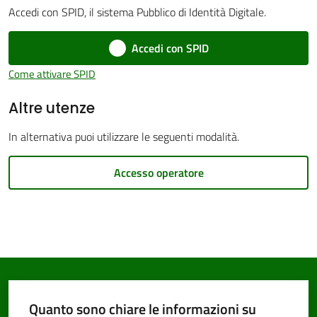
Accedi con SPID, il sistema Pubblico di Identità Digitale.
Accedi con SPID
Come attivare SPID
PNRR
Altre utenze
Servizi
In alternativa puoi utilizzare le seguenti modalità.
on-
line
Accesso operatore
Tutti
gli
argomenti
Quanto sono chiare le informazioni su
Seguici