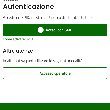
Autenticazione
Accedi con SPID, il sistema Pubblico di Identità Digitale.
Accedi con SPID
PNRR
Come attivare SPID
Servizi
Altre utenze
on-
line
In alternativa puoi utilizzare le seguenti modalità.
Tutti
Accesso operatore
gli
argomenti
Seguici