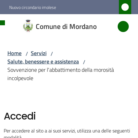
Vai al contenuto
Vai alla navigazione
Vai al footer
Nuovo circondario imolese
Comune
Comune di Mordano
di
Mordano
Home
Servizi
/
/
Salute, benessere e assistenza
/
Amministrazione
Sovvenzione per l'abbattimento della morosità
incolpevole
Novità
Servizi
Menu selezionato
Accedi
Vivere
Per accedere al sito a ai suoi servizi, utilizza una delle seguenti
Mordano
modalità.