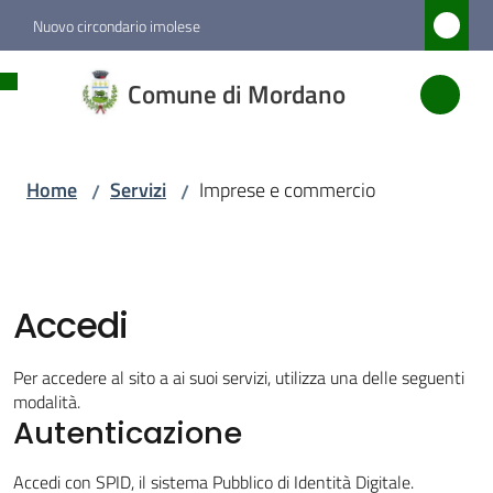
Vai al contenuto
Vai alla navigazione
Vai al footer
Nuovo circondario imolese
Comune
Comune di Mordano
di
Mordano
Home
Servizi
Imprese e commercio
/
/
Amministrazione
Novità
Accedi
Servizi
Per accedere al sito a ai suoi servizi, utilizza una delle seguenti
Menu selezionato
modalità.
Autenticazione
Vivere
Accedi con SPID, il sistema Pubblico di Identità Digitale.
Mordano