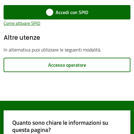
Accedi con SPID
Come attivare SPID
Altre utenze
PNRR
In alternativa puoi utilizzare le seguenti modalità.
Servizi
on-
Accesso operatore
line
Tutti
gli
argomenti
Quanto sono chiare le informazioni su
questa pagina?
Seguici