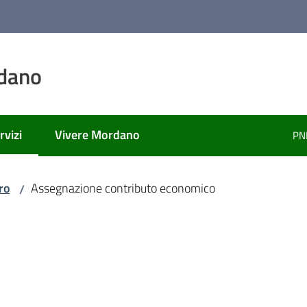
dano
rvizi
Vivere Mordano
PN
nu selezionato
ro
Assegnazione contributo economico
/