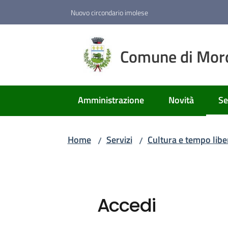
Vai al contenuto
Vai alla navigazione
Vai al footer
Nuovo circondario imolese
Comune di Mor
Amministrazione
Novità
Se
Me
Home
Servizi
Cultura e tempo libe
/
/
Accedi