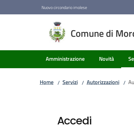
Vai al contenuto
Vai alla navigazione
Vai al footer
Nuovo circondario imolese
Comune di Mor
Amministrazione
Novità
Se
Me
Home
Servizi
Autorizzazioni
Au
/
/
/
Accedi