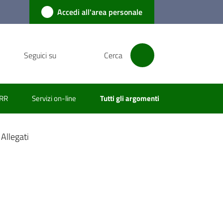
Accedi all'area personale
Seguici su
Cerca
RR
Servizi on-line
Tutti gli argomenti
Allegati