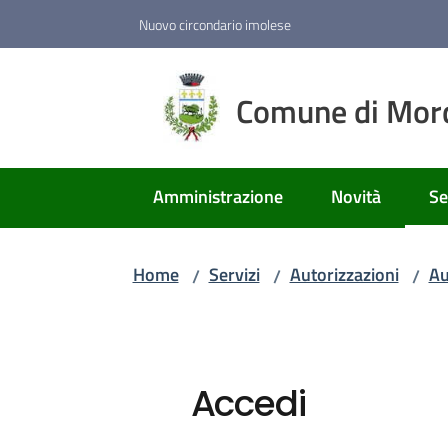
Vai al contenuto
Vai alla navigazione
Vai al footer
Nuovo circondario imolese
Comune di Mor
Amministrazione
Novità
Se
Me
Home
Servizi
Autorizzazioni
Au
/
/
/
Accedi