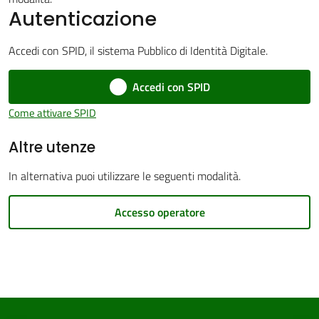
Autenticazione
Accedi con SPID, il sistema Pubblico di Identità Digitale.
Accedi con SPID
PNRR
Come attivare SPID
Servizi
Altre utenze
on-
line
In alternativa puoi utilizzare le seguenti modalità.
Tutti
Accesso operatore
gli
argomenti
Seguici