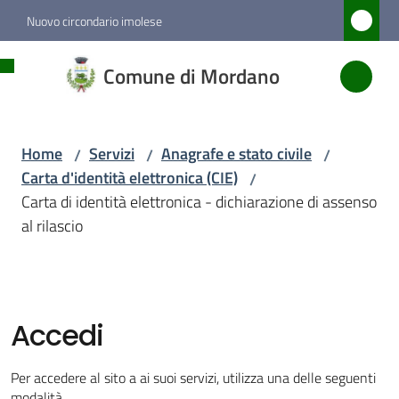
Vai al contenuto
Vai alla navigazione
Vai al footer
Nuovo circondario imolese
Comune
Comune di Mordano
di
Mordano
Home
Servizi
Anagrafe e stato civile
/
/
/
Carta d'identità elettronica (CIE)
/
Amministrazione
Carta di identità elettronica - dichiarazione di assenso
al rilascio
Novità
Servizi
Menu selezionato
Accedi
Vivere
Per accedere al sito a ai suoi servizi, utilizza una delle seguenti
Mordano
modalità.