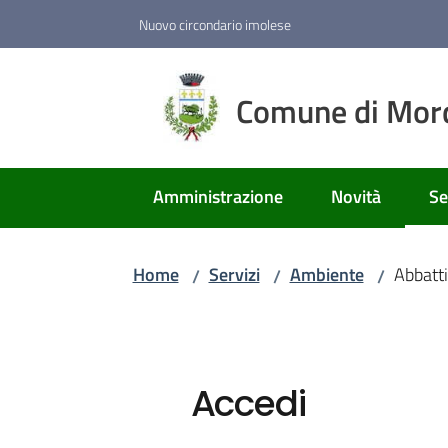
Vai al contenuto
Vai alla navigazione
Vai al footer
Nuovo circondario imolese
Comune di Mor
Amministrazione
Novità
Se
Me
Home
Servizi
Ambiente
Abbatt
/
/
/
Accedi