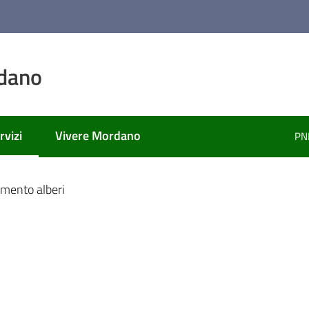
dano
rvizi
Vivere Mordano
PN
nu selezionato
imento alberi