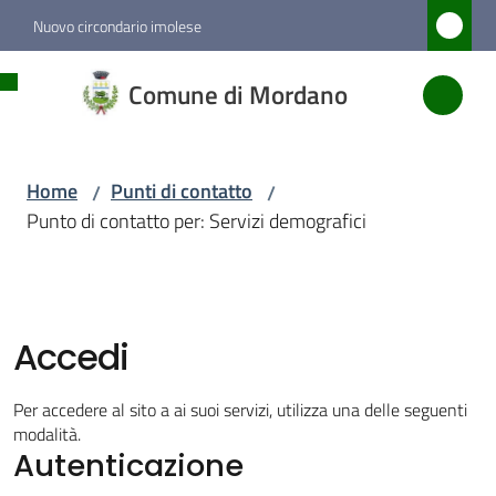
Vai al contenuto
Vai alla navigazione
Vai al footer
Nuovo circondario imolese
Comune
Comune di Mordano
di
Mordano
Home
Punti di contatto
/
/
Punto di contatto per: Servizi demografici
Amministrazione
Novità
Accedi
Servizi
Per accedere al sito a ai suoi servizi, utilizza una delle seguenti
Vivere
modalità.
Autenticazione
Mordano