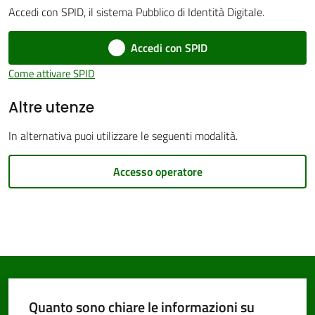
Accedi con SPID, il sistema Pubblico di Identità Digitale.
Accedi con SPID
PNRR
Come attivare SPID
Altre utenze
Servizi
on-
In alternativa puoi utilizzare le seguenti modalità.
line
Accesso operatore
Tutti
gli
argomenti
Seguici
Quanto sono chiare le informazioni su
su