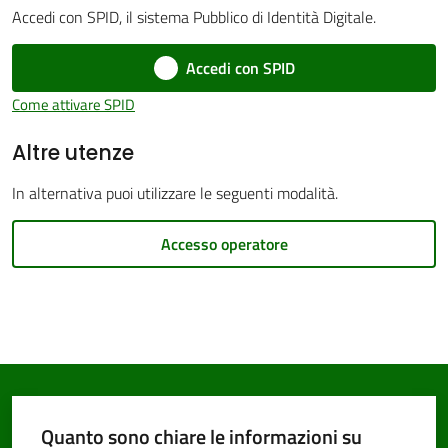
Accedi con SPID, il sistema Pubblico di Identità Digitale.
Accedi con SPID
PNRR
Come attivare SPID
Altre utenze
Servizi
on-
In alternativa puoi utilizzare le seguenti modalità.
line
Accesso operatore
Tutti
gli
argomenti
Seguici
Quanto sono chiare le informazioni su
su