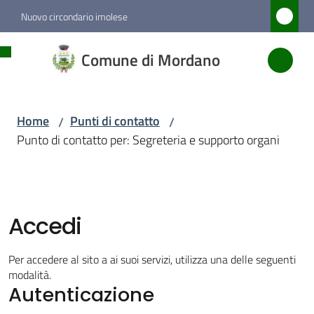
Vai al contenuto
Vai alla navigazione
Vai al footer
Nuovo circondario imolese
Comune
Comune di Mordano
di
Mordano
Home
Punti di contatto
/
/
Punto di contatto per: Segreteria e supporto organi
Amministrazione
Novità
Accedi
Servizi
Per accedere al sito a ai suoi servizi, utilizza una delle seguenti
Vivere
modalità.
Autenticazione
Mordano