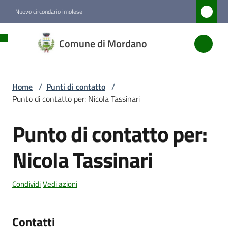
Vai al contenuto
Vai alla navigazione
Vai al footer
Nuovo circondario imolese
Comune
Comune di Mordano
di
Mordano
Home
/
Punti di contatto
/
Punto di contatto per: Nicola Tassinari
Amministrazione
Punto di contatto per:
Salta al contenuto
Novità
Nicola Tassinari
Servizi
Condividi
Vedi azioni
Vivere
Mordano
Contatti