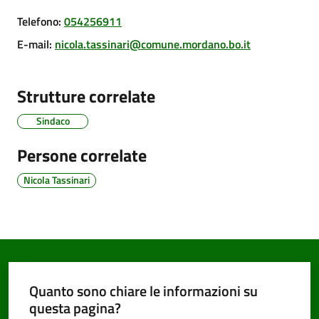
Telefono
:
054256911
E-mail
:
nicola.tassinari@comune.mordano.bo.it
PNRR
Strutture correlate
Servizi
on-
Sindaco
line
Persone correlate
Tutti
Nicola Tassinari
gli
argomenti
Seguici
su
Quanto sono chiare le informazioni su
questa pagina?