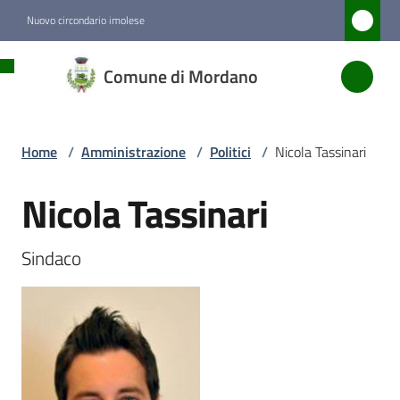
Vai al contenuto
Vai alla navigazione
Vai al footer
Nuovo circondario imolese
Comune
Comune di Mordano
di
Mordano
Home
/
Amministrazione
/
Politici
/
Nicola Tassinari
Amministrazione
Nicola Tassinari
Salta al contenuto
Menu selezionato
Sindaco
Novità
Servizi
Vivere
Mordano