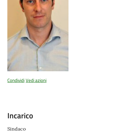
PNRR
Servizi
on-
line
Tutti
Condividi
Vedi azioni
gli
argomenti
Incarico
Seguici
su
Sindaco