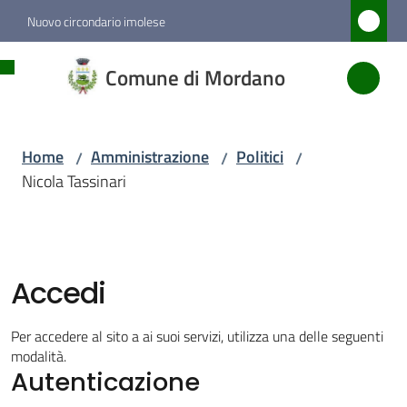
Vai al contenuto
Vai alla navigazione
Vai al footer
Nuovo circondario imolese
Comune
Comune di Mordano
di
Mordano
Home
Amministrazione
Politici
/
/
/
Nicola Tassinari
Amministrazione
Menu selezionato
Novità
Accedi
Servizi
Per accedere al sito a ai suoi servizi, utilizza una delle seguenti
modalità.
Autenticazione
Vivere
Mordano