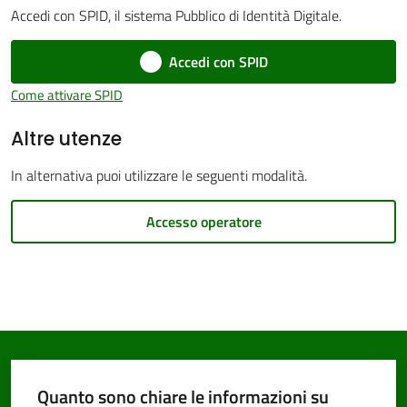
Accedi con SPID, il sistema Pubblico di Identità Digitale.
Accedi con SPID
Come attivare SPID
PNRR
Altre utenze
Servizi
In alternativa puoi utilizzare le seguenti modalità.
on-
line
Accesso operatore
Tutti
gli
argomenti
Quanto sono chiare le informazioni su
Seguici