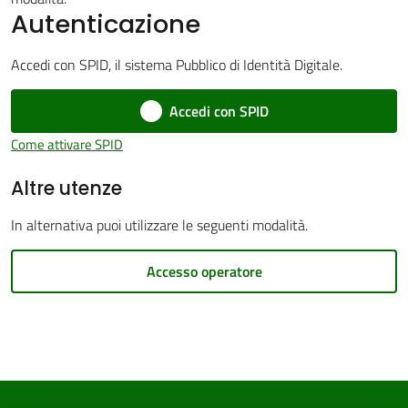
Autenticazione
Accedi con SPID, il sistema Pubblico di Identità Digitale.
PNRR
Menu selezionato
Accedi con SPID
Come attivare SPID
Servizi
Altre utenze
on-
line
In alternativa puoi utilizzare le seguenti modalità.
Tutti
Accesso operatore
gli
argomenti
Seguici