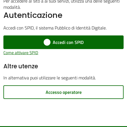
Per accedere al sito a ai suoi servizi, utilizza una delle seguenti
modalità.
Autenticazione
PNRR
Accedi con SPID, il sistema Pubblico di Identità Digitale.
Menu selezionato
Accedi con SPID
Servizi
Come attivare SPID
on-
Altre utenze
line
In alternativa puoi utilizzare le seguenti modalità.
Tutti
gli
Accesso operatore
argomenti
Seguici