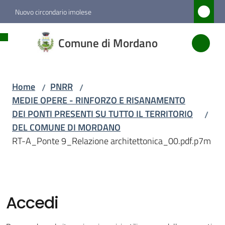
Vai al contenuto
Vai alla navigazione
Vai al footer
Nuovo circondario imolese
Comune
Comune di Mordano
di
Mordano
Home
PNRR
/
/
MEDIE OPERE - RINFORZO E RISANAMENTO
Amministrazione
DEI PONTI PRESENTI SU TUTTO IL TERRITORIO
/
DEL COMUNE DI MORDANO
Novità
RT-A_Ponte 9_Relazione architettonica_00.pdf.p7m
Servizi
Vivere
Accedi
Mordano