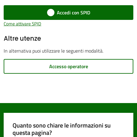
Accedi con SPID
Come attivare SPID
PNRR
Menu selezionato
Altre utenze
In alternativa puoi utilizzare le seguenti modalità.
Servizi
on-
Accesso operatore
line
Tutti
gli
argomenti
Quanto sono chiare le informazioni su
questa pagina?
Seguici