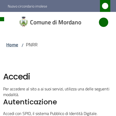
Vai al contenuto
Vai alla navigazione
Vai al footer
Nuovo circondario imolese
Comune
Comune di Mordano
di
Mordano
Home
PNRR
/
Amministrazione
Novità
Accedi
Servizi
Per accedere al sito a ai suoi servizi, utilizza una delle seguenti
modalità.
Autenticazione
Vivere
Mordano
Accedi con SPID, il sistema Pubblico di Identità Digitale.