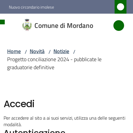
Vai al contenuto
Vai alla navigazione
Vai al footer
Nuovo circondario imolese
Comune
Comune di Mordano
di
Mordano
Home
Novità
Notizie
/
/
/
Progetto conciliazione 2024 - pubblicate le
Amministrazione
graduatorie definitive
Novità
Menu selezionato
Accedi
Servizi
Per accedere al sito a ai suoi servizi, utilizza una delle seguenti
Vivere
modalità.
Autenticazione
Mordano