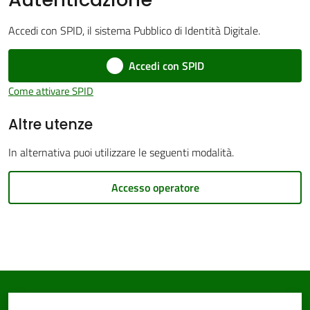
Accedi con SPID, il sistema Pubblico di Identità Digitale.
Accedi con SPID
PNRR
Come attivare SPID
Altre utenze
Servizi
on-
In alternativa puoi utilizzare le seguenti modalità.
line
Accesso operatore
Tutti
gli
argomenti
Seguici