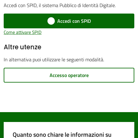
Accedi con SPID, il sistema Pubblico di Identità Digitale.
Accedi con SPID
Come attivare SPID
PNRR
Altre utenze
Servizi
In alternativa puoi utilizzare le seguenti modalità.
on-
line
Accesso operatore
Tutti
gli
argomenti
Quanto sono chiare le informazioni su
Seguici