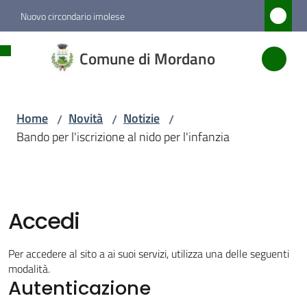
Vai al contenuto
Vai alla navigazione
Vai al footer
Nuovo circondario imolese
Comune
Comune di Mordano
di
Mordano
Home
Novità
Notizie
/
/
/
Bando per l'iscrizione al nido per l'infanzia
Amministrazione
Novità
Menu selezionato
Accedi
Servizi
Per accedere al sito a ai suoi servizi, utilizza una delle seguenti
modalità.
Autenticazione
Vivere
Mordano