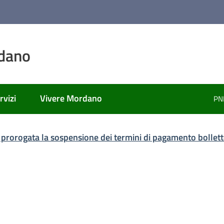
dano
rvizi
Vivere Mordano
PN
ato
 prorogata la sospensione dei termini di pagamento bollett