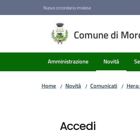
Vai al contenuto
Vai alla navigazione
Vai al footer
Nuovo circondario imolese
Comune di Mor
Amministrazione
Novità
Se
Menu selezion
Home
Novità
Comunicati
Hera:
/
/
/
Accedi