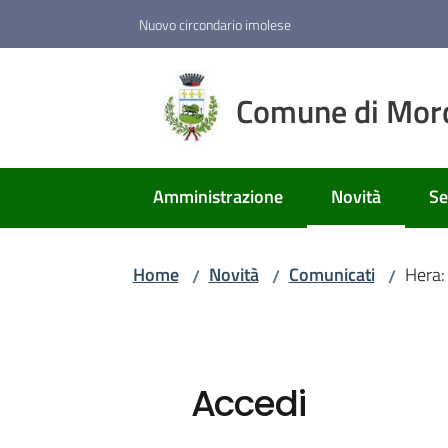
Vai al contenuto
Vai alla navigazione
Vai al footer
Nuovo circondario imolese
Comune di Mor
Amministrazione
Novità
Se
Menu selezion
Home
Novità
Comunicati
Hera:
/
/
/
Accedi